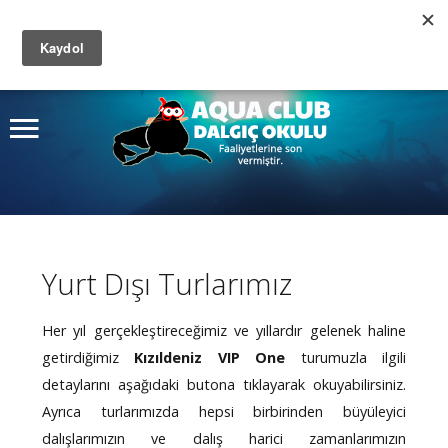
Site
içinde arayın
Ana Sayfa
Ara
Kurslar
Dalış Turları
Fiyatlar
Yurt Dışı Turlarımız
Fotoğraf Albümü
Hakkımızda
Her yıl gerçekleştireceğimiz ve yıllardır gelenek haline
getirdiğimiz
Kızıldeniz VIP One
turumuzla ilgili
İletişim
detaylarını aşağıdaki butona tıklayarak okuyabilirsiniz.
Ayrıca turlarımızda hepsi birbirinden büyüleyici
dalışlarımızın ve dalış harici zamanlarımızın