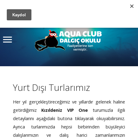
Site
içinde arayın
Ana Sayfa
Ara
Kurslar
Dalış Turları
Fiyatlar
Yurt Dışı Turlarımız
Fotoğraf Albümü
Hakkımızda
Her yıl gerçekleştireceğimiz ve yıllardır gelenek haline
getirdiğimiz
Kızıldeniz VIP One
turumuzla ilgili
İletişim
detaylarını aşağıdaki butona tıklayarak okuyabilirsiniz.
Ayrıca turlarımızda hepsi birbirinden büyüleyici
dalışlarımızın ve dalış harici zamanlarımızın