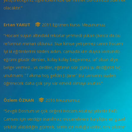
olacaktır.”
Ertan YAKUT
2011 Eğitmen Kursu Mezunumuz
“Hocam suyun altındaki rekorlar yetmedi yukarı çıkınca da bu
reformun mimarı oldunuz. Size kimse yetişemez canım hocam!
İyi ki eğitimlerimi sizden aldım, camiada kim duysa komando
eğitimi gibidir dersleri, kolay kolay beğenmez, laf olsun diye
belge vermez... vs dediler, eğitimin son günü şu dediğinizi hiç
unutmam: "Takıma hoş geldin J.I.Jane" Bu camianın sizden
öğrenecek daha çok şeyi var emekli olmayı unutun.”
Özlem ÖZKAN
2016 Mezunumuz
“Sevgili Dostum ve çok değerli Hocam Asutay; yıllardır PADI
Camiası için verdiğin inanılmaz mücadelelerin karşılığını en güzel
şekilde alabildiğini görmek, senin için olduğu kadar, seni yıllardır