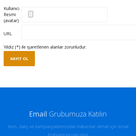
Kullanıcı
Resmi
(avatar)
URL
Yıldız (*) ile işaretlenen alanlar zorunludur.
KAYIT OL
Email
Grubumuza Katılın
Kurs, dalış ve kampanyalarımızdan haberdar olmak için email
grubumuza üye olun.