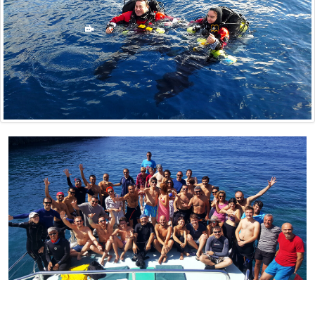
DALMAK...
DALIŞ KURSU
Öğrencilerimiz
Ne Düşünüyor?