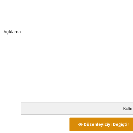
Açıklama
Kelim
Düzenleyiciyi Değiştir