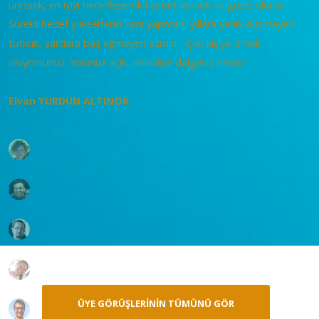
üretsek, en iyiyi hedefleyerek hizmet versek ne güzel olurdu.
Sürekli hedef yükselterek işini yapman, yıllara yenik düşmeyen
tutkun, şartlara baş eğmeyen azmin... Çok kişiye örnek
oluyorsunuz. Yolunuz açık, deniziniz dalgasız olsun.”
Elvan YURDUN ALTINOK
ÜYE GÖRÜŞLERININ TÜMÜNÜ GÖR