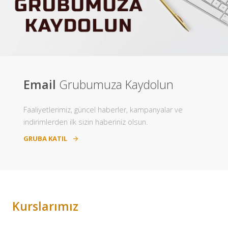
Email
Grubumuza Kaydolun
Faaliyetlerimiz, güncel haberler, kampanyalar ve
indirimlerden ilk sizin haberiniz olsun.
GRUBA KATIL
Kurslarımız