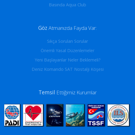
Basında Aqua Club
Göz
Atmanızda Fayda Var:
Sıkça Sorulan Sorular
Önemli Yasal Düzenlemeler
Yeni Başlayanlar Neler Beklemeli?
Deniz Komando SAT Nostalji Köşesi
Temsil
Ettiğimiz Kurumlar