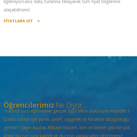
ilgileniyorsanız dalış turlarına tıklayarak tüm fiyat bilgilerine
ulaşabilirsiniz.
FIYATLARA GIT
Öğrencilerimiz
Ne Diyor...
“Sadece bazı eğitmenler gerçek EĞİTMEN statüsüne erişebilir !!
Çünkü bunun için yürek, şeref, saygınlık ve karakter düzgünlüğü
gerekir ! Sayın Asutay Akbayir hocam, ben ve benim gibi bir çok
kişiye bu işin nasıl kaliteli ve düzgün yapılacağını öğretmeniz