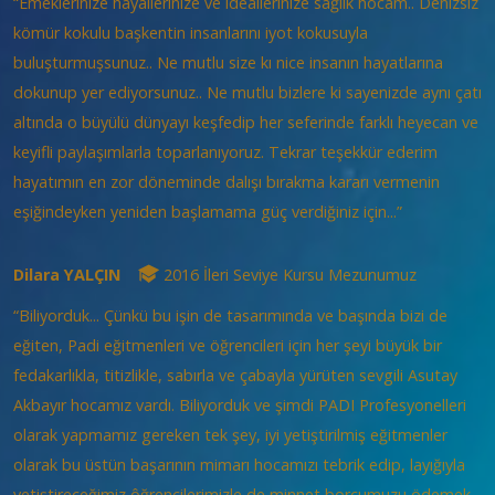
“Emeklerinize hayallerinize ve ideallerinize sağlık hocam.. Denizsiz
kömür kokulu başkentin insanlarını iyot kokusuyla
buluşturmuşsunuz.. Ne mutlu size kı nice insanın hayatlarına
dokunup yer ediyorsunuz.. Ne mutlu bizlere ki sayenizde aynı çatı
altında o büyülü dünyayı keşfedip her seferinde farklı heyecan ve
keyifli paylaşımlarla toparlanıyoruz. Tekrar teşekkür ederim
hayatımın en zor döneminde dalışı bırakma kararı vermenin
eşiğindeyken yeniden başlamama güç verdiğiniz için...”
Dilara YALÇIN
2016 İleri Seviye Kursu Mezunumuz
“Biliyorduk... Çünkü bu işin de tasarımında ve başında bizi de
eğiten, Padi eğitmenleri ve öğrencileri için her şeyi büyük bir
fedakarlıkla, titizlikle, sabırla ve çabayla yürüten sevgili Asutay
Akbayır hocamız vardı. Biliyorduk ve şimdi PADI Profesyonelleri
olarak yapmamız gereken tek şey, iyi yetiştirilmiş eğitmenler
olarak bu üstün başarının mimarı hocamızı tebrik edip, layığıyla
yetiştireceğimiz ôğrencilerimizle de minnet borcumuzu ödemek