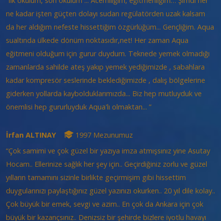
“İlk okulum, son okulum ... Acemiliğim, eğitmenliğim… Şimdi her
ne kadar işten güçten dolayı sudan regülatörden uzak kalsam
da her aldığım nefeste hissettiğim özgürlüğüm... Gençliğim. Aqua
sualtında ülkede dönüm noktasıdır,net! Her zaman Aqua
eğitmeni olduğum için gurur duydum. Teknede yemek olmadığı
zamanlarda sahilde ateş yakıp yemek yediğimizde , sabahlara
kadar kompresör seslerinde beklediğimizde , dalış bölgelerine
giderken yollarda kaybolduklarımızda... Biz hep mutluyduk ve
önemlisi hep gururluyduk Aqua'lı olmaktan... ”
İrfan ALTINAY
1997 Mezunumuz
“Çok samimi ve çok güzel bir yazıya imza atmışsınız yine Asutay
Hocam.. Ellerinize sağlık her şey için.. Geçirdiğiniz zorlu ve güzel
yılların tamamını sizinle birlikte geçirmişim gibi hissettim
duygularınızı paylaştığınız güzel yazınızı okurken.. 20 yıl dile kolay..
Çok büyük bir emek, sevgi ve azim.. En çok da Ankara için çok
büyük bir kazançsınız.. Denizsiz bir şehirde bizlere iyotlu havayı