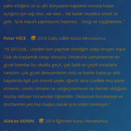
yakın ettiğiniz ve su altı dünyasının kapılarını sonuna kadar
açtığınız için sağ olun, var olun… Ne kadar teşekkür etsek az
gelir.. İyi ki Aqua'lı yapmışsınız hepimizi.. . Sevgi ve saygılarımla...”
Pınar YÜCE
2016 Dalış Lideri Kursu Mezunumuz
“Yıl 2012'ydi... Liseden beri yapmak istediğim dalışı nihayet Aqua
Club da başlamak nasip olmuştu. Üniversite zamanlarımın en
güzel kısımları bu okulda geçti, çok farklı ve çeşitli insanlarla
tanıştım, çok güzel deneyimlerim oldu ve bunlar bana şu anki
hayatımla ilgili çok önemli şeyler öğretti ama özellikle mücadele
etmenin, onurlu olmanın ve vazgeçmemenin ne demek olduğunu
Asutay Akbayır hocamdan öğrendim. Okulumun hocalarımın ve
dostlarımın yeri hep başka olacak iyi ki sizleri tanımışım.”
Gürkan GÜVEN
2014 Eğitmen Kursu Mezunumuz