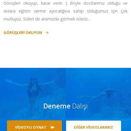
Görüşleri okuyup, karar verin :) Böyle dostlarımız olduğu ve
onlara eğitim verme ayrıcalığına sahip olduğumuz için çok
mutluyuz. Sizleri de aramızda görmek isteriz...
GÖRÜŞLERİ OKUYUN
Deneme
Dalışı
VIDEOYU OYNAT
DIĞER VIDEOLARIMIZ