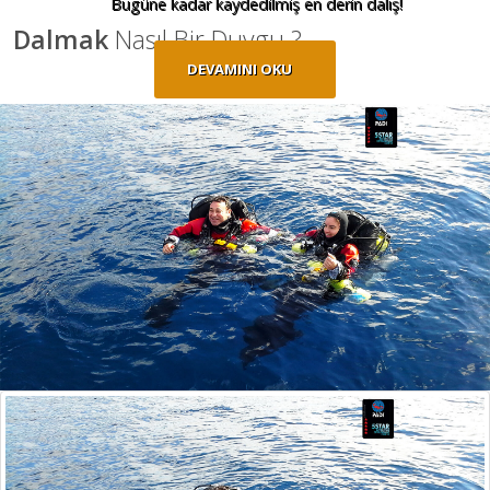
Bugüne kadar kaydedilmiş en derin dalış!
Dalmak
Nasıl Bir Duygu ?
DEVAMINI OKU
Dalmak, bize göre en dinlendirici ve doğayla iç içe olacağınız
aktivite. Günlük dertlerden kurtulup, rahatlamak ve yeni bir şeyler
görmek istiyorsanız aşağıdakilere bir göz atın: