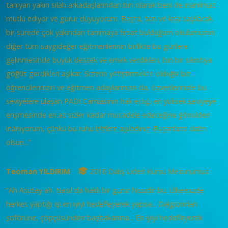
tanıyan yakın silah arkadaşlarından biri olarak beni de inanılmaz
mutlu ediyor ve gurur duyuyorum. Başta, sen ve kısa sayılacak
bir sürede çok yakından tanımaya fırsat bulduğum okulumuzun
diğer tüm saygıdeğer eğitmenlerinin birlikte bu günlere
gelinmesinde büyük destek ve emek verdikleri, bin bir sıkıntıya
göğüs gerdikleri aşikar. Sizlerin yetiştirmekte olduğu biz
öğrencilerinizin ve eğitmen adaylarınızın da, özverilerinizle bu
seviyelere ulaşan PADI Camiasının hak ettiği en yüksek seviyeye
erişmesinde en az sizler kadar mücadele edeceğine gönülden
inanıyorum, çünkü bu ruhu bizlere aşıladınız. Başarıların daim
olsun...”
Teoman YILDIRIM
2016 Dalış Lideri Kursu Mezunumuz
“Ah Asutay ah. Nasıl da haklı bir gurur hissidir bu. Ülkemizde
herkes yaptığı işi en iyiyi hedefleyerek yapsa... Dalgıcından
şoförüne, çöpçüsünden başbakanına... En iyiyi hedefleyerek